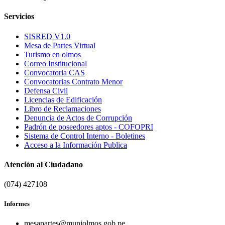
Servicios
SISRED V1.0
Mesa de Partes Virtual
Turismo en olmos
Correo Institucional
Convocatoria CAS
Convocatorias Contrato Menor
Defensa Civil
Licencias de Edificación
Libro de Reclamaciones
Denuncia de Actos de Corrupción
Padrón de poseedores aptos - COFOPRI
Sistema de Control Interno - Boletines
Acceso a la Información Publica
Atención al Ciudadano
(074) 427108
Informes
mesapartes@muniolmos.gob.pe