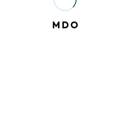
SEGUIR LEYENDO
M
D
O
¡GRAN APERTURA!